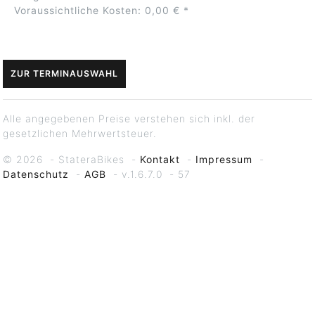
Voraussichtliche Kosten: 0,00 € *
ZUR TERMINAUSWAHL
Alle angegebenen Preise verstehen sich inkl. der
gesetzlichen Mehrwertsteuer.
© 2026 -
StateraBikes
-
Kontakt
-
Impressum
-
Datenschutz
-
AGB
-
v.1.6.7.0
-
57